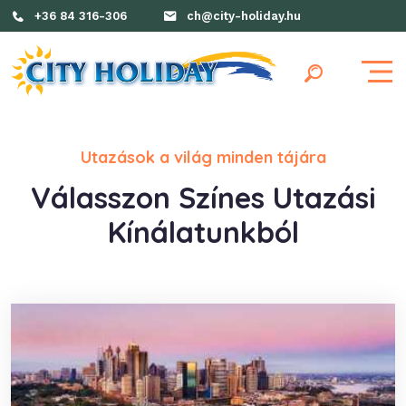
+36 84 316-306
ch@city-holiday.hu
Utazások a világ minden tájára
Válasszon Színes Utazási
Kínálatunkból