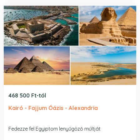
468 500 Ft-tól
Kairó - Fajjum Óázis - Alexandria
Fedezze fel Egyiptom lenyűgöző múltját