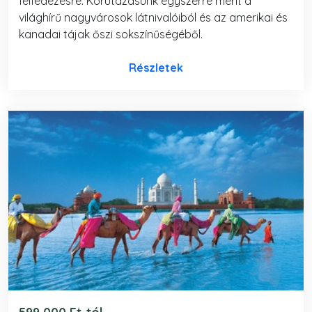
felfedezésre. Körutazásunk egyszerre merít a
világhírű nagyvárosok látnivalóiból és az amerikai és
kanadai tájak őszi sokszínűségéből.
Részletek