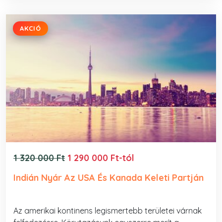
AKCIÓ
1 320 000 Ft
1 290 000 Ft-tól
Indián Nyár Az USA És Kanada Keleti Partján
Az amerikai kontinens legismertebb területei várnak