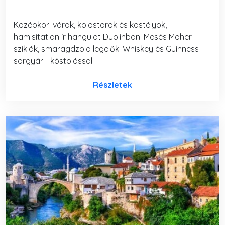
Középkori várak, kolostorok és kastélyok,
hamisítatlan ír hangulat Dublinban. Mesés Moher-
sziklák, smaragdzöld legelők. Whiskey és Guinness
sörgyár - kóstolással.
Részletek