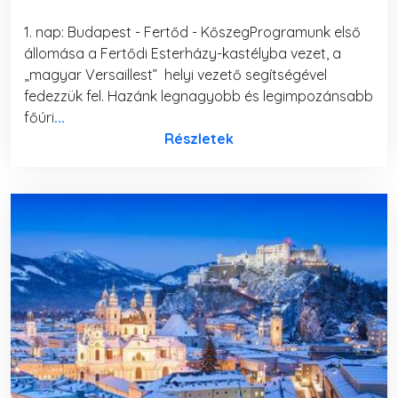
1. nap: Budapest - Fertőd - KőszegProgramunk első
állomása a Fertődi Esterházy-kastélyba vezet, a
„magyar Versaillest” helyi vezető segítségével
fedezzük fel. Hazánk legnagyobb és legimpozánsabb
főúri
...
Részletek