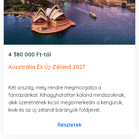
4 380 000 Ft-tól
Ausztrália És Új-Zéland 2027
Két ország, mely rendre megmozgatja a
fantáziánkat. Kihagyhatatlan kaland mindazoknak,
akik szeretnének kicsit megismerkedni a kenguruk,
kivik és az új-zélandi bárányok földjeivel.
Részletek