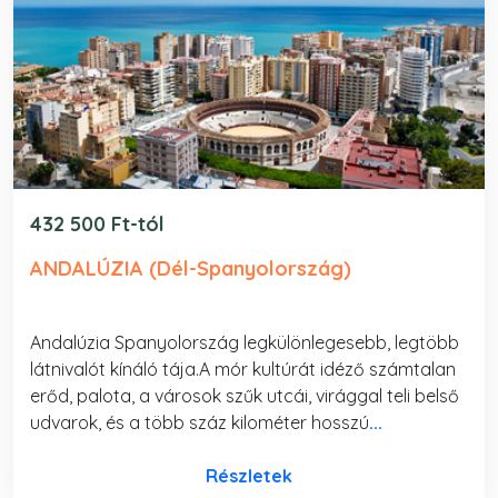
432 500 Ft-tól
ANDALÚZIA (Dél-Spanyolország)
Andalúzia Spanyolország legkülönlegesebb, legtöbb
látnivalót kínáló tája.A mór kultúrát idéző számtalan
erőd, palota, a városok szűk utcái, virággal teli belső
udvarok, és a több száz kilométer hosszú
...
Részletek