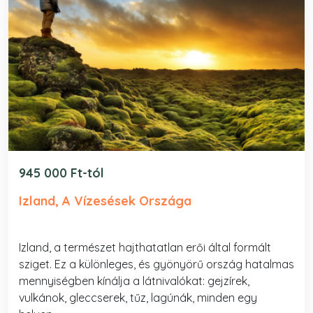
945 000 Ft-tól
Izland, A Vízesések Országa
Izland, a természet hajthatatlan erői által formált
sziget. Ez a különleges, és gyönyörű ország hatalmas
mennyiségben kínálja a látnivalókat: gejzírek,
vulkánok, gleccserek, tűz, lagúnák, minden egy