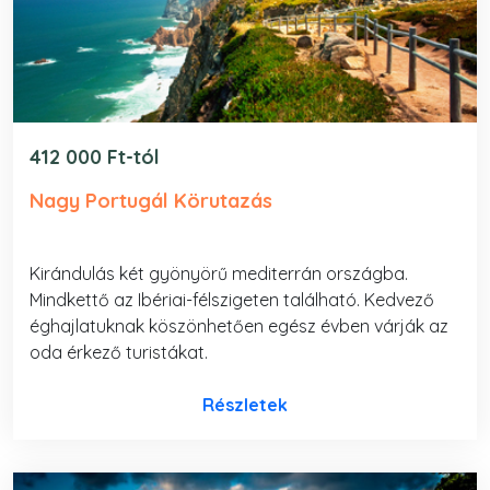
412 000 Ft-tól
Nagy Portugál Körutazás
Kirándulás két gyönyörű mediterrán országba.
Mindkettő az Ibériai-félszigeten található. Kedvező
éghajlatuknak köszönhetően egész évben várják az
oda érkező turistákat.
Részletek