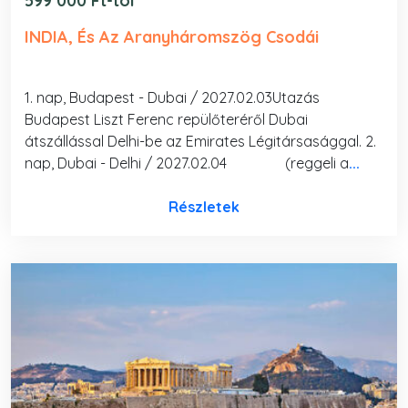
599 000 Ft-tól
INDIA, És Az Aranyháromszög Csodái
1. nap, Budapest - Dubai / 2027.02.03Utazás
Budapest Liszt Ferenc repülőteréről Dubai
átszállással Delhi-be az Emirates Légitársasággal. 2.
nap, Dubai - Delhi / 2027.02.04 (reggeli a
...
Részletek