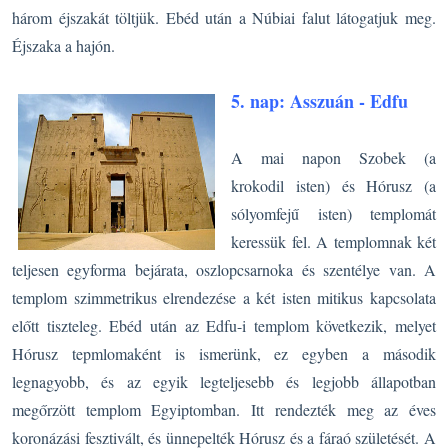
három éjszakát töltjük. Ebéd után a Núbiai falut látogatjuk meg.
Éjszaka a hajón.
5. nap: Asszuán - Edfu
A mai napon Szobek (a
krokodil isten) és Hórusz (a
sólyomfejű isten) templomát
keressük fel. A templomnak két
teljesen egyforma bejárata, oszlopcsarnoka és szentélye van. A
templom szimmetrikus elrendezése a két isten mitikus kapcsolata
előtt tiszteleg. Ebéd után az Edfu-i templom következik, melyet
Hórusz tepmlomaként is ismerünk, ez egyben a második
legnagyobb, és az egyik legteljesebb és legjobb állapotban
megőrzött templom Egyiptomban. Itt rendezték meg az éves
koronázási fesztivált, és ünnepelték Hórusz és a fáraó születését. A