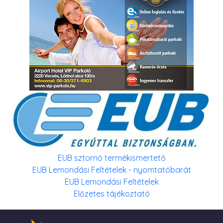
EUB sztornó termékismertető
EUB Lemondási Feltételek - nyomtatóbarát
EUB Lemondási Feltételek
Előzetes tájékoztató