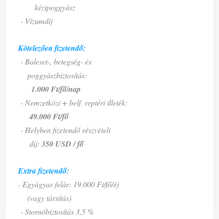
kézipoggyász
- Vízumdíj
Kötelezően fizetendő:
- Baleset-, betegség- és
poggyászbiztosítás
:
1.000 Ft/fő/nap
- Nemzetközi + belf. reptéri illeték:
49.000 Ft/fő
- Helyben fizetendő részvételi
díj:
350 USD / fő
Extra fizetendő:
- Egyágyas felár: 19.000 Ft/fő/éj
(vagy társítás)
- Stornóbiztosítás 3,5 %