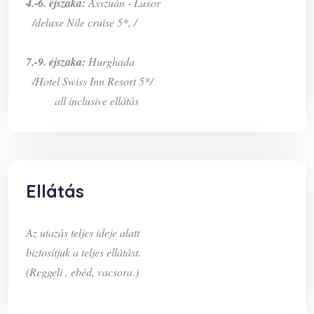
4.-6. éjszaka:
Asszuán - Luxor
/deluxe Nile cruise 5*, /
7.-9. éjszaka:
Hurghada
/Hotel Swiss Inn Resort 5*/
all inclusive ellátás
Ellátás
Az utazás teljes ideje alatt
biztosítjuk a teljes ellátást.
(Reggeli , ebéd, vacsora.)