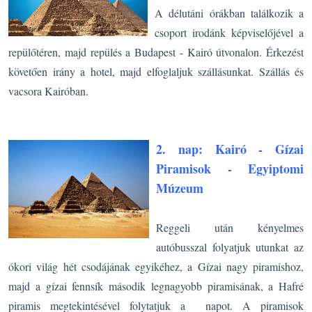
A délutáni órákban találkozik a
csoport irodánk képviselőjével a
repülőtéren, majd r
epülés a Budapest - Kairó útvonalon. Érkezést
követően irány a hotel, majd elfoglaljuk szállásunkat.
Szállás és
vacsora Kairóban.
2. nap: Kairó - Gízai
Piramisok - Egyiptomi
Múzeum
Reggeli után kényelmes
autóbusszal folyatjuk utunkat az
ókori világ hét csodájának egyikéhez, a Gízai nagy piramishoz,
majd a gízai fennsík második legnagyobb piramisának, a Hafré
piramis megtekintésével folytatjuk a napot. A piramisok