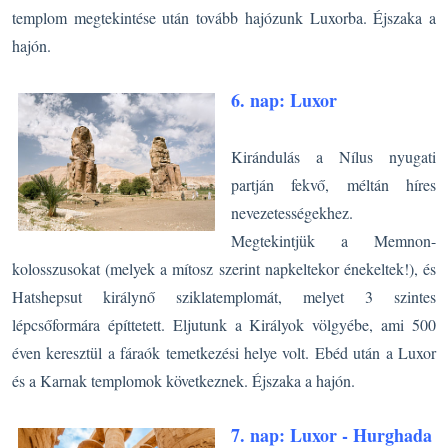
templom megtekintése után tovább hajózunk Luxorba. Éjszaka a
hajón.
6. nap: Luxor
Kirándulás a Nílus nyugati
partján fekvő, méltán híres
nevezetességekhez.
Megtekintjük a Memnon-
kolosszusokat (melyek a mítosz szerint napkeltekor énekeltek!), és
Hatshepsut királynő sziklatemplomát, melyet 3 szintes
lépcsőformára építtetett. Eljutunk a Királyok völgyébe, ami 500
éven keresztül a fáraók temetkezési helye volt. Ebéd után a Luxor
és a Karnak templomok következnek. Éjszaka a hajón.
7. nap: Luxor - Hurghada