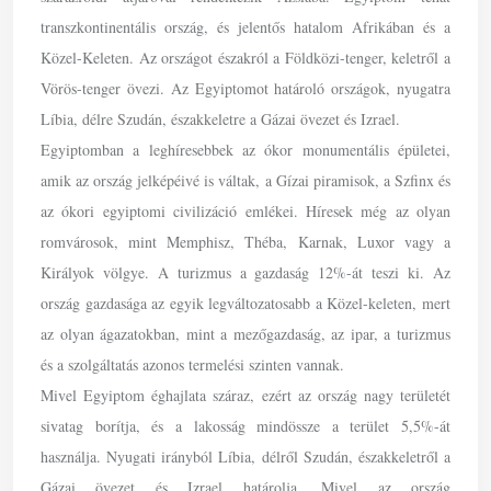
transzkontinentális ország, és jelentős hatalom Afrikában és a
Közel-Keleten. Az országot északról a Földközi-tenger, keletről a
Vörös-tenger övezi. Az Egyiptomot határoló országok, nyugatra
Líbia, délre Szudán, északkeletre a Gázai övezet és Izrael.
Egyiptomban a leghíresebbek az ókor monumentális épületei,
amik az ország jelképéivé is váltak, a Gízai piramisok, a Szfinx és
az ókori egyiptomi civilizáció emlékei. Híresek még az olyan
romvárosok, mint Memphisz, Théba, Karnak, Luxor vagy a
Királyok völgye. A turizmus a gazdaság 12%-át teszi ki. Az
ország gazdasága az egyik legváltozatosabb a Közel-keleten, mert
az olyan ágazatokban, mint a mezőgazdaság, az ipar, a turizmus
és a szolgáltatás azonos termelési szinten vannak.
Mivel Egyiptom éghajlata száraz, ezért az ország nagy területét
sivatag borítja, és a lakosság mindössze a terület 5,5%-át
használja. Nyugati irányból Líbia, délről Szudán, északkeletről a
Gázai övezet és Izrael határolja. Mivel az ország