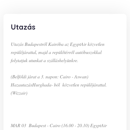
Utazás
Utazás Budapestről Kairóba az EgyptAir közvetlen
repülőjárattal, m
ajd a repülőtérről autóbuszokkal
folytatjuk utunkat a szálláshelyünkre.
(Belföldi járat a 3. napon: Cairo - Aswan)
Hazautazás
Hurghada- ból
közvetlen repülőjárattal.
(Wizzair)
MAR 03 Budapest - Cairo (16.00 - 20.10) EgyptAir