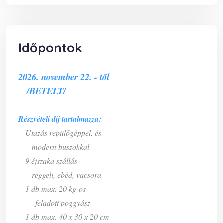
Időpontok
2026. november 22. - től
/BETELT/
Részvételi díj tartalmazza:
- Utazás repülőgéppel, és
modern buszokkal
- 9 éjszaka szállás
reggeli, ebéd, vacsora
- 1 db max. 20 kg-os
feladott poggyász
- 1 db max. 40 x 30 x 20 cm