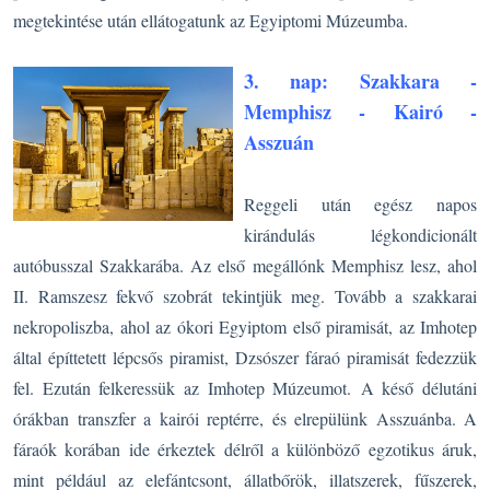
megtekintése után ellátogatunk az Egyiptomi Múzeumba.
3. nap: Szakkara -
Memphisz -
Kairó -
Asszuán
Reggeli után egész napos
kirándulás légkondicionált
autóbusszal Szakkarába. Az első megállónk Memphisz lesz, ahol
II. Ramszesz fekvő szobrát tekintjük meg. Tovább a szakkarai
nekropoliszba, ahol az ókori Egyiptom első piramisát, az Imhotep
által építtetett lépcsős piramist, Dzsószer fáraó piramisát fedezzük
fel. Ezután felkeressük az Imhotep Múzeumot.
A késő délutáni
órákban transzfer a kairói reptérre, és elrepülünk Asszuánba. A
fáraók korában ide érkeztek délről a különböző egzotikus áruk,
mint például az elefántcsont, állatbőrök, illatszerek, fűszerek,