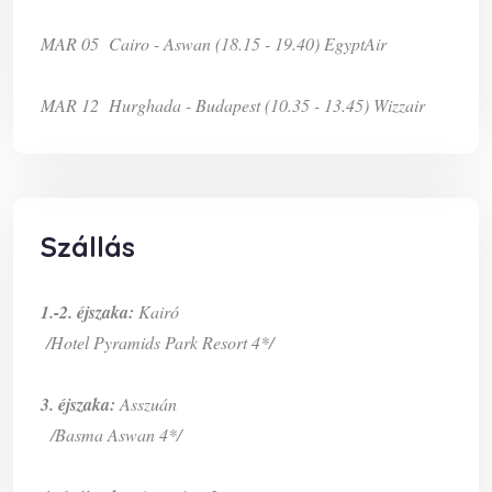
MAR 05 Cairo - Aswan (18.15 - 19.40) EgyptAir
MAR 12 Hurghada - Budapest (10.35 - 13.45) Wizzair
Szállás
1.-2. éjszaka:
Kairó
/Hotel Pyramids Park Resort 4*/
3. éjszaka:
Asszuán
/Basma Aswan 4*/