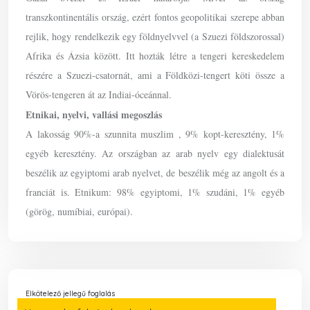
transzkontinentális ország, ezért fontos geopolitikai szerepe abban
rejlik, hogy rendelkezik egy földnyelvvel (a Szuezi földszorossal)
Afrika és Ázsia között. Itt hozták létre a tengeri kereskedelem
részére a Szuezi-csatornát, ami a Földközi-tengert köti össze a
Vörös-tengeren át az Indiai-óceánnal.
Etnikai, nyelvi, vallási megoszlás
A lakosság 90%-a szunnita muszlim , 9% kopt-keresztény, 1%
egyéb keresztény. Az országban az arab nyelv egy dialektusát
beszélik az egyiptomi arab nyelvet, de beszélik még az angolt és a
franciát is. Etnikum: 98% egyiptomi, 1% szudáni, 1% egyéb
(görög, numíbiai, európai).
Elkötelező jellegű foglalás