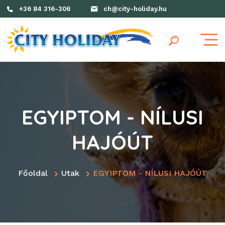
+36 84 316-306
ch@city-holiday.hu
EGYIPTOM - NÍLUSI
HAJÓÚT
Főoldal
Utak
EGYIPTOM - NÍLUSI HAJÓÚT