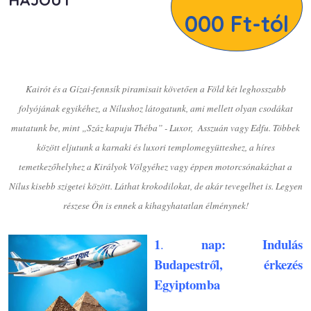
HAJÓÚT
000 Ft-tól
Kairót és a Gízai-fennsík piramisait követően a Föld két leghosszabb
folyójának egyikéhez, a Nílushoz látogatunk, ami mellett olyan csodákat
mutatunk be, mint „Száz kapuju Théba” - Luxor, Asszuán vagy Edfu. Többek
között eljutunk a karnaki és luxori templomegyütteshez, a híres
temetkezőhelyhez a Királyok Völgyéhez vagy éppen motorcsónakázhat a
Nílus kisebb szigetei között. Láthat krokodilokat, de akár tevegelhet is. Legyen
részese Ön is ennek a kihagyhatatlan élménynek!
1
nap: Indulás
.
Budapestről, érkezés
Egyiptomba