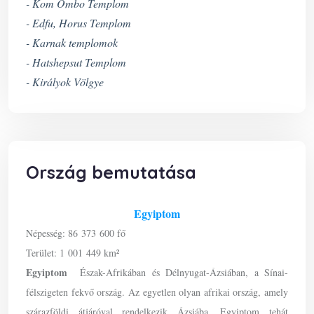
- Kom Ombo Templom
- Edfu, Horus Templom
- Karnak templomok
- Hatshepsut Templom
- Királyok Völgye
Ország bemutatása
Egyiptom
Népesség: 86 373 600 fő
Terület: 1 001 449 km²
Egyiptom
Észak-Afrikában és Délnyugat-Ázsiában, a Sínai-
félszigeten fekvő ország. Az egyetlen olyan afrikai ország, amely
szárazföldi átjáróval rendelkezik Ázsiába. Egyiptom tehát