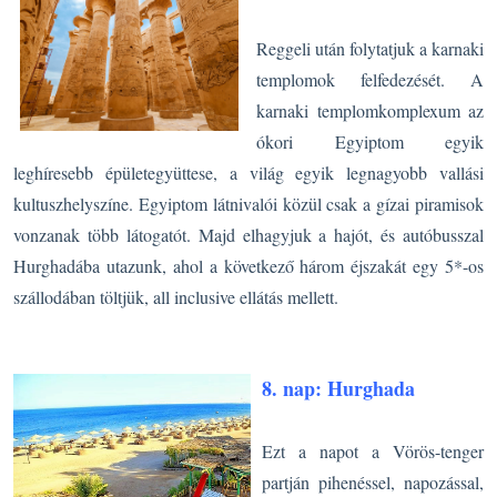
Reggeli után folytatjuk a karnaki
templomok felfedezését. A
karnaki templomkomplexum az
ókori Egyiptom egyik
leghíresebb épületegyüttese, a világ egyik legnagyobb vallási
kultuszhelyszíne. Egyiptom látnivalói közül csak a gízai piramisok
vonzanak több látogatót. Majd elhagyjuk a hajót, és autóbusszal
Hurghadába utazunk, ahol a következő három éjszakát egy 5*-os
szállodában töltjük, all inclusive ellátás mellett.
8. nap: Hurghada
Ezt a napot a Vörös-tenger
partján pihenéssel, napozással,