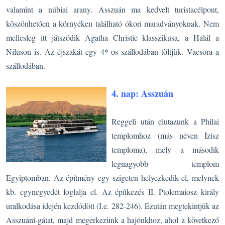
valamint a núbiai arany. Asszuán ma kedvelt turistacélpont,
köszönhetően a környéken található ókori maradványoknak. Nem
mellesleg itt játszódik Agatha Christie klasszikusa, a Halál a
Níluson is. Az éjszakát egy 4*-os szállodában töltjük. Vacsora a
szállodában.
4. nap: Asszuán
Reggeli után elutazunk a Philai
templomhoz (más néven Ízisz
temp
loma), mely a második
legnagyobb templom
Egyiptomban. Az építmény egy szigeten helyezkedik el, melynek
kb. egynegyedét foglalja el. Az építkezés II. Ptolemaiosz király
uralkodása idején kezdődött (I.e. 282-246). Ezután megtekintjük az
Asszuáni-gátat, majd megérkezünk a hajónkhoz, ahol a következő